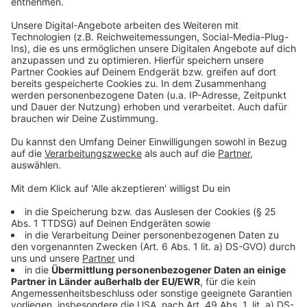
bilden dabei zum ersten Mal die größte Gruppe der
ausländischen Unternehmen; gefolgt von China, den
Niederlanden und dann den USA. Im Kreis Mettmann
ist laut IHK vor allem Ratingen beliebt; aber auch
Langenfeld und Monheim seien bei ausländischen
Unternehmen gefragt.
Sperrung der A59 am Wochenende
Eine Info für alle Autofahrer, die am Wochenende über
die A59 nach Leverkusen wollen - die wird nämlich
vollgesperrt. Zwischen dem Kreuz Leverkusen-West
und der Rheinallee. Darauf weist die Autobahn GmbH
hin. Es ist der erste Abschnitt des Projekts
"Autobahnausbau bei Leverkusen". Die Sperrung
beginnt um 22 Uhr und geht bis Sonntagabend 22 Uhr
und eine Umleitung führt über die A3-Anschlussstelle