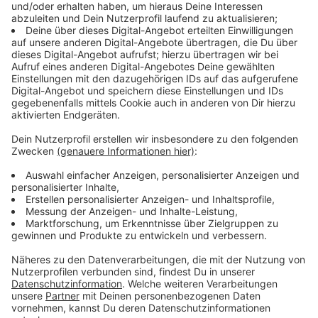
dann gibt´s an diesem Wochenende auch noch das
Sommerfest am Panorama-Radweg Niederbergbahn.
Es gibt Aktionen entlang des 40 Kilometer langen
Radwegs in Heiligenhaus, Velbert, Wülfrath und Haan.
Eine Übersicht aller Veranstaltungen findet ihr
hier
.
Kreis Mettmann bleibt laut IHK interessant für
Unternehmen aus dem Ausland
Düsseldorf und der Kreis Mettmann bleiben für
Unternehmen aus dem Ausland interessant. Trotz
Corona habe es ein starkes Wachstum gegeben, sagt
die IHK. Die hohe Internationalität der Wirtschaft sei
eine große Stärke Düsseldorfs und des Kreises
Mettmann. Eine aktuelle Studie der Industrie- und
Handelskammer zeigt, dass mehr als jedes sechste
Unternehmen im IHK-Bezirk Düsseldorf und Kreis
Mettmann nicht deutsch ist. Britische Unternehmen