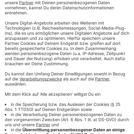
laut Polizei bei der Festnahme mitgemischt.
Insgesamt wurden vier Polizisten verletzt. Der Mann
wurde schließlich zur Wache gebracht, und sein
Drogentest fiel positiv aus.
BGH bestätigt Höchststrafe nach Angriff auf
Rettungskräfte
Wir bleiben beim Thema Gewalt gegen Beamte: Die
Höchststrafe für den Anschlag auf Einsatzkräfte in
einem Hochhaus in Ratingen-West letztes Jahr im Mai
ist rechtskräftig. Der Bundesgerichtshof hat die
Revision der Verteidigung verworfen und die
besondere Schwere der Schuld für den Ratinger
bestätigt. Letztes Jahr im Mai hatte der 57-jährige in
einem Hochhaus in Ratingen-West Einsatzkräfte von
Feuerwehr, Polizei und Rotem Kreuz angegriffen und
zum Teil lebensgefährlich verletzt. Der Mann wurde