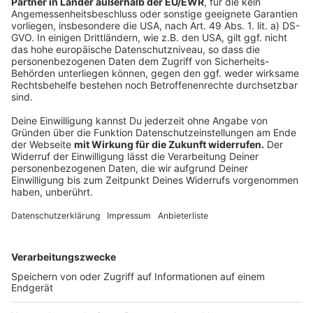
wegen versuchten Mordes zu lebenslanger Haft
verurteilt.
41 Millionen Euro für neues Ortszentrum Neviges
Die Stadt Velbert bekommt vom Land NRW
Fördermittel in Höhe von voraussichtlich insgesamt 41
Millionen Euro. Das hat die Stadt Velbert mitgeteilt.
Das Geld ist für das Stadterneuerungsgebiet
„Ortszentrum Neviges“ gedacht. Zunächst gibt es rund
8,1 Millionen Euro. Diese Summe ist für den zweiten
Bauabschnitt der Außenanlagen von Schloss
Hardenberg vorgesehen - und für Maßnahmen zur
Neugestaltung des Bereiches Auf der Beek und für die
Umgestaltung der Altstadtstraßen.
Anzeige