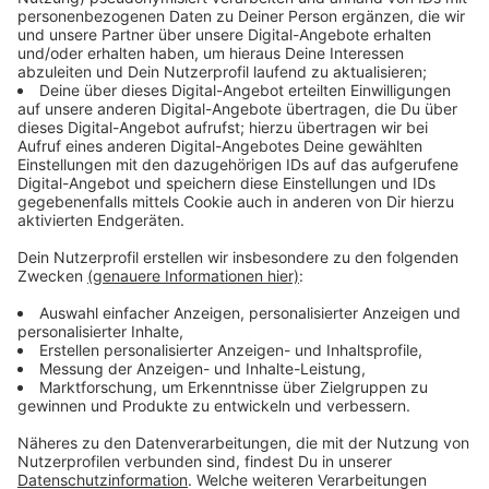
Daten gehen dann an die Bundesagentur für Arbeit.
Dort werden sie dann ausgewertet, um die
Geflüchteten gezielt zu beraten und ihnen den Einstieg
in den Arbeitsmarkt zu erleichtern. Die Ergebnisse
sollen bis Anfang kommenden Jahres ausgewertet
werden.
Polizisten bei Einsatz in Heiligenhaus verletzt
Bei einem Einsatz in Heiligenhaus sind mehrere
Polizisten verletzt worden. Die Beamten hatten
gestern Abend einen 41-Jährigen bei einer
Verkehrskontrolle gestoppt. Wegen Anzeigen für
Drogenkonsum sollte der Mann mit zur Wache. Er
flüchtete, konnte wenig später eingeholt werden,
leistete dann aber heftigen Widerstand und schlug um
sich. Auch mehrere seiner Familienmitglieder haben