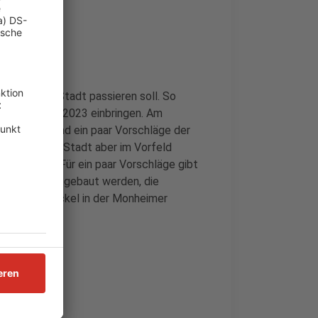
s in ihrer Stadt passieren soll. So
altsentwurf 2023 einbringen. Am
iesem Jahr und ein paar Vorschläge der
 musste die Stadt aber im Vorfeld
tlich seien. Für ein paar Vorschläge gibt
eih-Fahrräder gebaut werden, die
d die Gullydeckel in der Monheimer