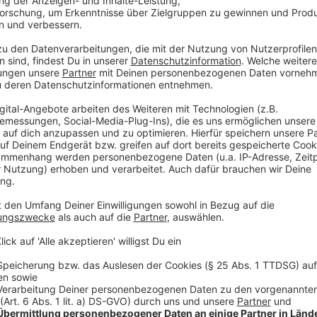
Sorge um Hildener Jazztage
In Hilden wächst die Sorge um die Hildener Jazztage
Musikveranstaltung aus finanzieller Sicht an einem 
solle von zuletzt 40.000 Euro im Jahr auf 15.000 Eu
würden aber Qualität und Nutzen der Hildener Jazzta
Kosten dafür zum Teil stark gestiegen seien. Von me
Förderung von wenigstens 30.000 Euro aufrecht zu e
Elterninitiative "Mino soll bleiben" optimistisch
Die Ratinger Elterninitiative "Mino soll bleiben" sie
Erhalt der Minoritengrundschule in der Ratinger Innens
Schulentwicklungsplan - mit der Suitbertusschule 
wenige Anmeldungen. Das wollen die Eltern der Minor
davon aus, dass die Mindestanmeldezahl von 92 Schü
letzten Ausschusssitzung habe man durchaus positi