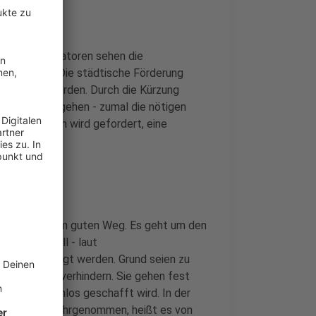
. Die Organisatoren sehen die
Wendepunkt. Die städtische Förderung
ro gesenkt werden. Durch die Kürzung
ge verloren gehen - zumal die nötigen
hreren Seiten wird gefordert, eine
rhalten.
ht sich auf einem guten Weg. Es geht um den
tadt. Sie soll - laut
zusammengelegt werden. Grund seien zu
itenschüler verhindern. Sie gehen fest
lern problemlos geschafft wird. In der
ve Signale wahrgenommen, heißt es von