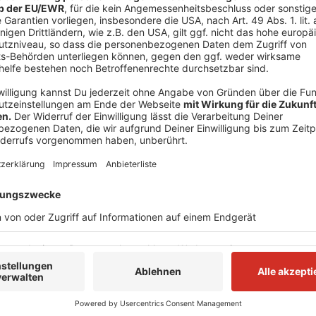
der Initiative.
Monheimer Rat bespricht Bürgervorschläge
Die Monheimer können immer wieder mitbestimmen, wa
konnten sie unter anderem Vorschläge für den Haush
Mittwoch (14.12.) gab es die letzte Ratssitzung in d
Monheimer standen auf dem Plan. Die meisten davon
ablehnen, da sie nicht umsetzbar oder nicht wirtschaf
es aber grünes Licht: So sollen mehr Stationen für L
Sanierung einiger Spielplätze steht auf dem Plan un
Altstadt sollen das Stadtwappen bekommen.
Anzeige