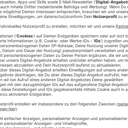
Der Tag im Kreis Mettmann (20.01.2023)
Anzeige
Razzia: Durchsuchungen unter anderem in Ratin
Am Mittwoch (14.12.) gab es in mehreren Bundeslän
Häusern, Wohnungen, Büros und Geschäftsobjekten -
Verfahrens stehen fünf deutsche und türkische Besch
heißt es vom Landeskriminalamt. Ihnen wird vorgewo
2022 an Corona-Hilfen sowie an Darlehen der Kredita
haben. Das Verfahren richte sich gegen derzeit 40 Be
festgenommen wurden.