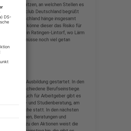
esser einschätzen, an welchen Stellen es
 des Verkehrsclub Deutschland begrüßt
icht aus. Deutschland hänge insgesamt
erher. Dabei könne dieser das Risiko für
otspots wie in Ratingen-Lintorf, wo Lärm
men kommt, müsse noch viel getan
e Woche der Ausbildung gestartet. In den
beit über verschiedene Berufseinstiege.
 an Eltern. Auch für Arbeitgeber gibt es
r Ausbildungs- und Studienberatung, am
llungsgespräche statt. In den nächsten
weitere Aktionen, Beratungen und
e
. Zusätzlich zu den Aktionen weist die
 den Berufseinstieg hin, die gibt es