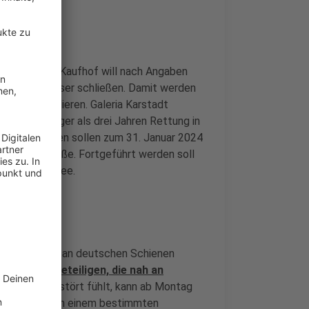
enhäuser
ia Karstadt Kaufhof will nach Angaben
29 Warenhäuser schließen. Damit werden
ren Job verlieren. Galeria Karstadt
b von weniger als drei Jahren Rettung in
en. Schließen sollen zum 31. Januar 2024
Schadowstraße. Fortgeführt werden soll
der Königsallee.
n
Lärmsituation an deutschen Schienen
Menschen beteiligen, die nah an
hnverkehr gestört fühlt, kann ab Montag
 die Situation an einem bestimmten