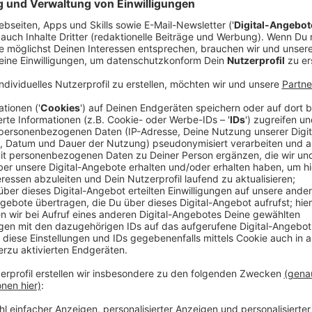
Der Tag im Kreis Mettmann (17.03.2023)
Anzeige
Wieder steht eine Streikwoche an
Der Tarifkampf der Gewerkschaft ver.di im öffentlich
letzten Woche wurden unter anderem Angestellte vo
Streik aufgerufen. Kitas blieben auch am Montag (13
Beschäftigte in den Verwaltungen waren ebenfalls z
Mittwoch (14./15.03.) sind Angestellte im Gesundheit
Langenfeld oder dem Helios Klinikum in Velbert. Am
und die Regiobahn bestreikt. Ver.di kündigt an, den Tar
Verhandlungsrunde in der letzten Märzwoche lösen z