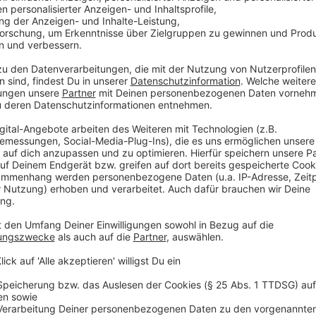
Galeria Karstadt Kaufhof schließt dutzende War
Deutschlands letzter großer Warenhauskonzern Galer
des Gesamtbetriebsrats 52 der noch verbliebenen 1
mehr als 5000 Arbeitnehmerinnen und Arbeitnehmer ih
Kaufhof hatte Ende Oktober zum zweiten Mal innerhal
einem Schutzschirm-Insolvenzverfahren suchen müss
unter anderem die Standorte Essen und Düsseldorf-
dagegen zum Beispiel der Standort in Düsseldorf an 
Lärm an Schienen: Betroffene können sich äußer
Das Eisenbahn-Bundesamt will sich ein Bild von der 
machen.
An seinem Lärmaktionsplan können sich 
Schienen wohnen
. Wer sich durch den Lärm vom Ba
(13.03.) bis zum 24. April in einer interaktiven Karte