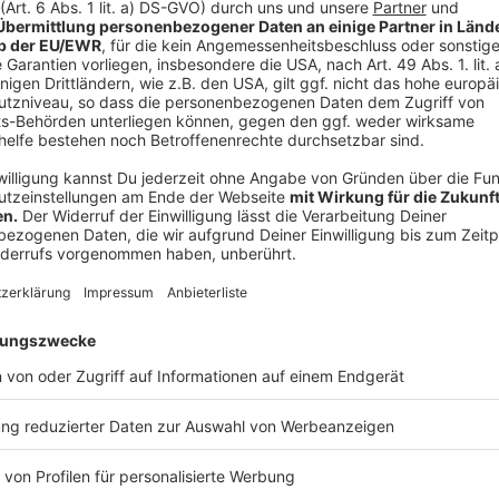
Standort beschreiben. Durch die Aktion könne man b
besonders laut ist. Der Regionalverband Düsseldorf
die Bürgerbeteiligung zwar, die Aktion reiche aber n
seinen Zielen bei der Reduktion von Schienenlärm hint
Herz-Kreislauf-Erkrankungen erhöhen. Besonders in H
durch Schienen, Autobahnen und Flugverkehr zusam
werden.
Woche der Ausbildung im Kreis Mettmann
Am Montag (13.03.) ist bei uns im Kreis Mettmann di
nächsten sieben Tagen informiert die Agentur für Ar
Die Angebote richten sich sowohl an Schüler als auch
Aktionen. Los ging es am Montag in Velbert mit eine
Dienstag findet in Ratingen ein Workshop für Vorste
Tagen hat die Arbeitsagentur dann im ganzen Kreis 
Workshops geplant.
Viele davon gibt es auch onlin
Agentur auf ihre normalen Beratungsangebote rund um