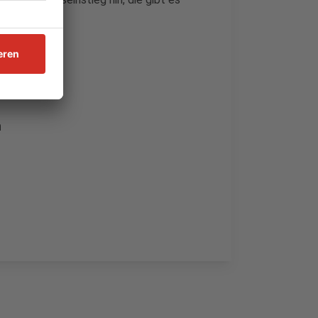
333.
n