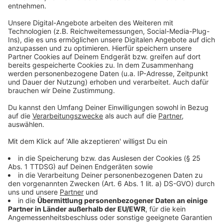
umfangreiche Arbeiten an, darunter Vegetationspflege
und Kampfmittelsondierungen entlang der Strecke.
Dafür müssen mehrere Linien umgeleitet oder
komplett durch Busse ersetzt werden.
Hier bei uns betrifft das unter anderem den RE 49
oder auch die S-Bahn-Linien 8, 9 und 28. Ab dem 6.
Februar 2026 beginnt dann die eigentliche
Generalsanierung. Bis Juli werden u.a. 80 Kilometer
Gleis, 28 Weichen und mehrere Bahnhöfe erneuert.
Arbeiter in Grube verschüttet
In Langenfeld hat es gestern Nachmittag einen
schweren Unfall auf einer Baustelle gegeben. Gegen
14 Uhr wurde auf dem Julius-Haas-Weg ein Arbeiter in
einer rund drei Meter tiefen Baugrube verschüttet.
Laut Feuerwehr war ein Teil der Grubenwand
eingestürzt, während der Mann