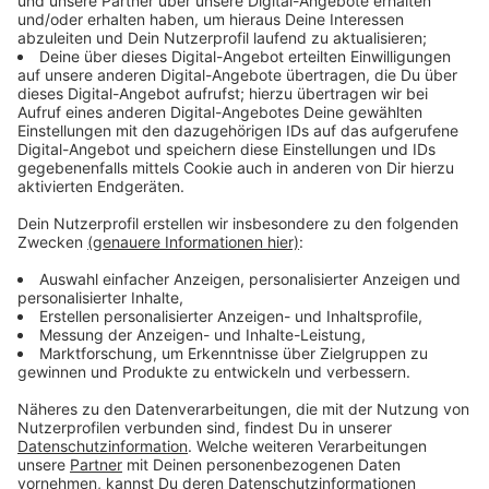
Wegen des Brandes kam es im Bereich Haan-Mahnert
zu Rauch und Geruchsbelästigungen. Die Leitstelle
warnte, dass dabei Schadstoffe freigesetzt werden
können und rief die Menschen dort auf, in
geschlossene Räume zu gehen, Fenster und Türen zu
schließen sowie Klima- und Lüftungsanlagen
abzuschalten. Die Notrufnummern von Feuerwehr und
Polizei sollten nur für echte Notlagen genutzt werden.
Verkehrsteilnehmer werden gebeten, den Bereich
großräumig zu umfahren. (Redaktionsschluss dieser
Meldung war um 17:40 Uhr)
Bahn bereitet Generalsanierung vor
Zwischen Hagen und Köln beginnen nach Weihnachten
die Vorarbeiten für die große Generalsanierung der
Bahnstrecke. Das sorgt auch im Kreis Mettmann für
Einschränkungen im Nahverkehr. Die Deutsche Bahn
kündigt für die Zeit vom 26. Dezember bis 2. Januar