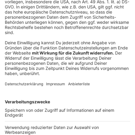
Ausschachtungsarbeiten durchgeführt hatte.
Ersthelfer hatten ihn schon teilweise freigelegt, als
die Einsatzkräfte eintrafen. Ein Bagger am Rand der
Grube drohte außerdem abzurutschen und wurde
gesichert. Feuerwehr und Rettungsdienst arbeiteten
sich mit Handschaufeln zu dem Mann vor und
stabilisierten gleichzeitig die Baugrube. Der schwer
verletzte Arbeiter wurde in ein Krankenhaus geflogen.
Vier weitere Menschen, die den Unfall miterlebt
hatten, wurden von der Notfallseelsorge betreut.
Anzeige
Anzeige