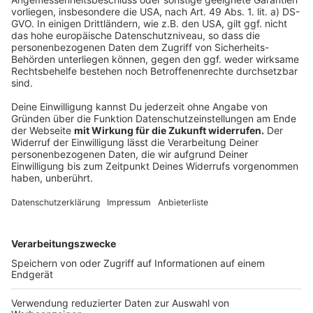
Alt-Erkrath: Zeitplan fürs neue Gymnasium
Anfang kommenden Jahres soll Spatenstich für das
neue Gymnasium in Alt-Erkrath sein. Das hat die Stadt
Erkrath mitgeteilt. Sie hat jetzt eine Firma aus
Düsseldorf mit dem Bau beauftragt. Ende Januar soll
die Baustelle eingerichtet werden und erste
Vorarbeiten beginnen. Der Neubau des Gymnasiums am
Neandertal ist nötig, weil das alte, marode
Schulgebäude ersetzt werden muss. Bezugsfertig soll
das Gymnasium voraussichtlich in den Herbstferien
2027 sein.
Anzeige