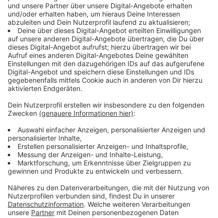
in seiner Amtszeit - Widerspruch eingelegt. Die IHK
Düsseldorf begrüßt das. Sie befürwortet die
Tiefgarage, denn sie sei wichtig für die Innenstadt.
Ohne die Parkmöglichkeit drohe die Gefahr eines
großflächigen Leerstands an einer zentralen Stelle der
Ratinger Innenstadt.
Mettmann: Rat hatte seine letzte Sitzung des
Jahres
Viele Städte müssen gerade überlegen, wie sie mit der
Grundsteuerreform ab kommendem Jahr umgehen.
Mettmann hat sich entschieden. Der Rat hat - wie
erwartet – gegen sogenannte differenzierte
Hebesätze gestimmt. Sie bleiben demnach einheitlich,
steigen aber an. Der Hebesatz für die Grundsteuer B
steigt in Mettmann damit nächstes Jahr auf 932
Prozent. Nach Angaben von Mettmanns Kämmerin
würde sich dadurch an den Einnahmen kaum etwas