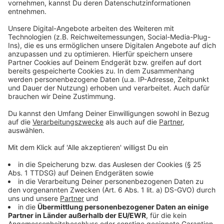
ändern.
Haan: Modernisierung der Fußgängerzone vom
Alten Markt bis zur Schwanen-Apotheke
Die Pläne zur Neugestaltung der Fußgängerzone
Oberer Neuer Markt in Haan gehen voran. Die
Vorentwurfsphase sei beendet, im kommenden
Frühjahr soll der Entwurf stehen, teilt die Stadt Haan
mit. Als nächstes Projekt ist die Modernisierung der
Fußgängerzone vom Alten Markt bis zur Schwanen-
Apotheke geplant. Das Ziel ist, die Aufenthaltsqualität
zu erhöhen und den Einzelhandel sowie die
Gastronomie zu stärken. 2015 hatte der Haaner Rat
ein integriertes Handlungskonzept für die Innenstadt
beschlossen, das auch die Umgestaltung zentraler
Plätze umfasst. Schon modernisiert wurden der Park
Ville d'Eu und der Alte Kirchplatz. Der Alte Markt
wurde letzten Sommer eröffnet.