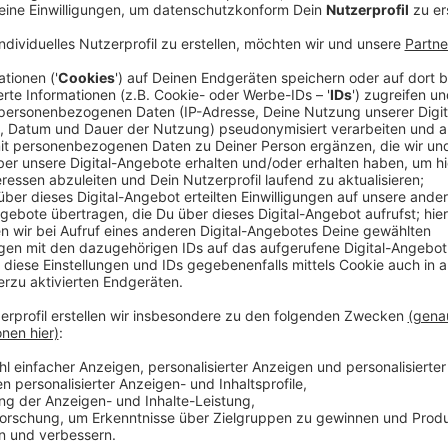
Der Tag im Kreis Mettmann (14.04.2023)
Anzeige
Flickenteppich Sondernutzungsgebühren
Die Gastronomie war eine der Branchen, die von de
wurde. Deshalb wurden hier schon früh Entlastungen
Unter anderem hatte die Städte die Sondernutzungs
nach der Pandemie bleibt ein Flickenteppich im Kre
Sondernutzungsgebühren fallen zum Beispiel an, wenn
öffentlichen Fläche Tische und Stühle aufstellt. Da
sind diese Gebühren oft weggefallen; die Stadt Velb
Unter anderem in Mettmann, Wülfrath, Haan und Erk