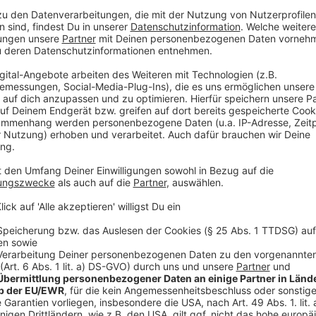
seit Anfang des Jahres wieder erhoben. Die Stadt Hei
Gebühren, für nächstes Jahr gibt es wohl noch keinen
Gebühren nie ausgesetzt, hier gab es stattdessen E
Hilden: Mit Handy auf dem Fahrrad ins Gefängnis
Mit dem Handy am Ohr auf dem Fahrrad unterwegs - u
Polizei ist am Osterwochenende in Hilden auf einen
dabei auch noch über eine rote Ampel gefahren ist.
D
ignoriert und versucht zu flüchten, berichtet die Poli
anderem über die Gleise einer Bahnstrecke, weshalb 
werden musste. Am Ende konnte die Polizei den Erk
geflohen
: Gegen den polizeibekannten Mann lag ein 
Drogen - und das Fahrrad, auf dem er unterwegs war,
Girls' und Boys' Day - noch freie Plätze
Am 27. April findet der bundesweite "Girls' und Boys
Kreis Mettmann machen mit und geben jungen Mensch
verschiedensten Berufe reinzuschnuppern. Die Idee 