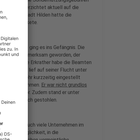
ligenhaus verzichtet aktuell auf die
 Plan. Die Stadt Hilden hatte die
ntlastungspakete.
nd am Ende ging es ins Gefängnis. Die
 Radfahrer aufmerksam geworden, der
er 38-Jährige Erkrather habe die Beamten
zei. Der Mann lief auf seiner Flucht unter
der Zugverkehr kurzzeitig eingestellt
rather festnehmen.
Er war nicht grundlos
Haftbefehl vor. Zudem stand er unter
 war vermutlich gestohlen.
' Day" statt. Auch viele Unternehmen im
en die Möglichkeit, in die
ist, dass Mädchen vermeintliche