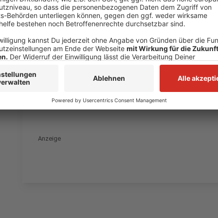
Männerberufe kennenlernen und Jungen umgekehrt v
Internetseiten des Aktionstags kann nach freien Pl
hie
r
.
Anzeige
Auch auf den üblichen Podcast-Plattforme
Anzeige
Anzeige