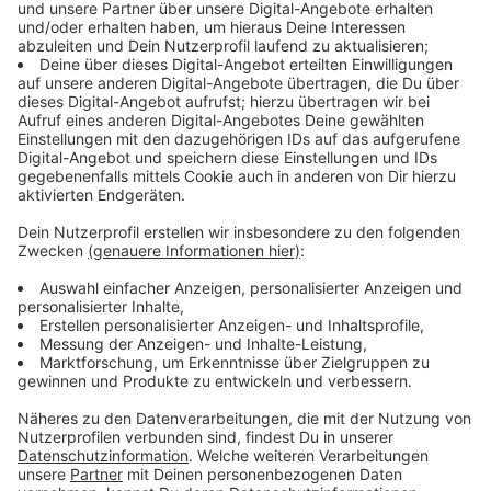
360.000 Menschen; darunter zum ersten Mal gut 7.100
Sechzehn- und Siebzehnjährige. Die Wahlbeteiligung im
Kreis Mettmann lag bei rund 65 Prozent.
Mehr als 900 freie Ausbildungsplätze
Im Kreis Mettmann gibt es aktuell etwa 900 freie
Ausbildungsstellen. Dem gegenüber stehen mehr als
1.200 junge Menschen, die aktuell noch eine
Ausbildungsstelle suchen. Nimmt man die freien
Ausbildungsstellen in den umliegenden Städten dazu,
seien die Chancen auf einen Ausbildungsplatz
hervorragend, sagt die Arbeitsagentur. Wer noch nicht
weiß, was er nach der Schule machen will, dem
empfiehlt Karl Tymister, Leiter der Agentur für Arbeit
Kreis Mettmann, ein Praktikum.
Hier
geht´s zur
Praktikumsbörse.