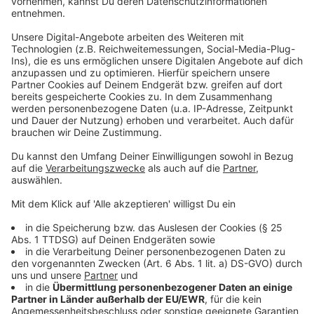
Mettmann: Polizei schließt Shisha-Bar nach
Kontrolle
Am vergangenen Wochenende hat die Mettmanner
Polizei gemeinsam mit weiteren Behörden
verschiedene Shisha-Bars kontrolliert. Dabei habe es
Verstöße gegen das Jugendschutzgesetz und das
Nichtraucherschutzgesetz gegeben und eine
unerlaubte Wohnnutzung einer Gaststätte. Eine der
Shisha-Bars wurde von den Einsatzkräften wegen
illegalen Glücksspiels komplett geschlossen. Seit fast
zwei Jahren führt die Kreispolizei immer wieder
ähnliche Kontrolleinsätze durch im Rahmen eines
neuen Projekts zur Kriminalitätsbekämpfung.
Größeres Carsharing-Angebot in Erkrath