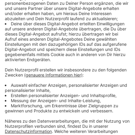
Kundgebung auf dem Rathausvorplatz angemeldet.
Hintergrund ist der Tarifstreit im öffentlichen Dienst.
Die Warnstreik-Schwerpunkte lagen in der Region um
Aachen, am Niederrhein und im Ruhrgebiet.
Betrugsmasche reißt nicht ab
Erst gestern hatte die Polizei im Kreis Mettmann
wieder vor Betrugsmaschen gewarnt, bei denen die
Opfer am Telefon stark unter Druck gesetzt und um
viel Geld gebracht werden. Und ständig gibt es neue
Fälle. Heute berichtet die Polizei von einem Fall in
Erkrath, bei dem eine 88-Jährige um einen
sechsstelligen Betrag betrogen wurde. Ein
vermeintlicher Polizist täuschte am Telefon vor, ihr
Sohn habe einen Verkehrsunfall verursacht, bei dem
eine schwangere Frau ums Leben gekommen sei. Als
angebliche Kaution, damit ihr Sohn nicht ins Gefängnis