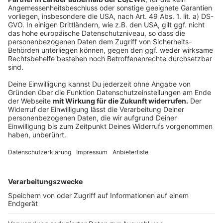
Pipelinegegner kämpfen weiter
"Wir kämpfen weiter - friedlich, demokratisch und hart
entschlossen". Das sagen die Gegner der CO-Pipeline
im Kreis Mettmann. Nächste Woche Mittwoch gibt es
eine Mahnwache am Pipeline-Mahnmal an der
Richrather Straße in Hilden. Der Widerstand der
Pipelinegegner jährt sich dieses Jahr zum 18. Mal.
Sprich: Seit 18 Jahren verhindern die Gegner, dass die
umstrittene Leitung in Betrieb genommen wird. Durch
die Pipeline soll giftiges Kohlenmonoxid von
Dormagen aus über Monheim, Langenfeld, Hilden,
Erkrath und Ratingen bis nach Krefeld-Uerdingen
transportiert werden. Die Leitung ist bereits verlegt,
aber nicht in Betrieb.
Anzeige