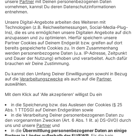
kommt, überwies die Frau das Geld auf ein fremdes
Konto. Außerdem übergab sie mehrfach Schmuck an
einen Abholer.
WAHL-O-MAT ist online
Wer noch nicht weiß, welche Partei er oder sie am 23.
Februar wählt, bekommt ab heute wieder eine
Entscheidungshilfe: Der Wahl-O-Mat zur diesjährigen
Bundestagswahl ist online. Mit Hilfe von
verschiedenen Thesen kann man dabei seine
Positionen mit denen der antretenden Parteien
vergleichen und sehen, wie groß die Übereinstimmung
ist. Bei der vergangenen Bundestagswahl 2021 hatten
mehr als 21 Millionen Wählerinnen und Wähler den
Wahl-O-Mat genutzt. Das war bisheriger Rekordwert,
heißt es von der Düsseldorfer Heinrich-Heine-
Universität, die den
Wahl-O-Mat
entwickelt hat.