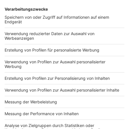
Neues Parksystem in Langenfeld
Die Stadt Langenfeld hat das Parksystem in der
Innenstadt weiter umgerüstet. Das neue Parksystem
soll am Donnerstag (07.11.) in Betrieb gehen. Im
Sommer wurde auf den Parkflächen der
Stadtentwicklungsgesellschaft bereits auf
schrankenloses Parken umgestellt; jetzt gibt es
entlang der Straßen der Langenfelder Innenstadt auch
13 neue Parkautomaten, an denen bargeldlos bezahlt
wird. Dazu müssen am Automaten das Kennzeichen
und die Parkdauer eingegeben werden; ein
Papierticket ist nicht mehr nötig, heißt es aus dem
Rathaus. Vom Gang zum Parkautomaten
ausgenommen bleiben E-Auto-Besitzer, die mit
Parkscheibe fünf Stunden kostenlos parken und
Menschen mit Behinderung. Sie müssen einen
Nachweis hinter die Windschutzscheibe legen.