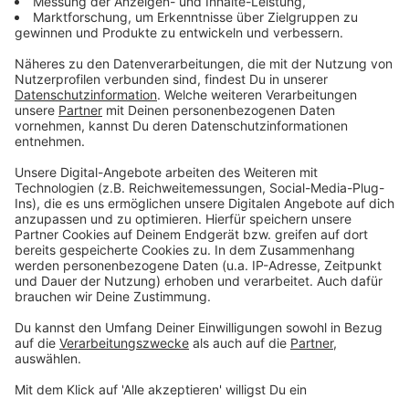
Autobahnen im Kreis Mettmann und der Region
betroffen. Laut ADAC waren die A1 und die A3
besonders betroffen. Aber auch die A46 gehörte zu
den staureichsten Strecken und auch die A52 fehlt in
der Stau-Auflistung nicht. Hauptgrund für die vielen
Staus: Baustellen. Im Oktober gab es durchschnittlich
680 Baustellen auf den Autobahnen in NRW. 100 mehr
als im Oktober des Vorjahres. Der ADAC fordert eine
bessere Abstimmung der Baumaßnahmen und
empfiehlt Arbeitnehmern wenn möglich Homeoffice
und flexible Arbeitszeiten, denn auch der November
werde staureich.
Adventstüten für Kunden in Mettmann
Ein Besuch in der Mettmanner Innenstadt könnte sich
in den kommenden Wochen besonders lohnen: Viele
Geschäfte schenken ihren Kunden in der