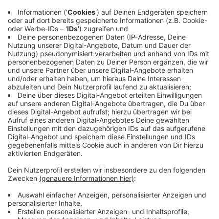
Schäden aufweist. Darum wurde die Knipprather
Straße am Montagabend (04.11.) wieder für den
Verkehr freigegeben. Gegen Mitternacht gab es dann
auch grünes Licht für die Deutsche Bahn. Die Züge
können wieder fahren. Nach Angaben von
Straßen.NRW ist ein Ersatzneubau für die
Langenfelder Bahn-Brücke schon in Planung. Nach
jetzigem Stand soll sie 2026 als Teil der
"Sanierungsoffensive NRW" baulich erneuert werden.
ADAC: Stau-Frust wird immer größer
Die Stausituation in NRW verschärft sich. Der ADAC
meldet für den Oktober einen Anstieg der Staulänge
um 17 Prozent gegenüber dem Vorjahresmonat. Es
gab über 16.700 Staumeldungen; die Gesamtlänge
betrug fast 29.000 Kilometer. Das hat vor allem die