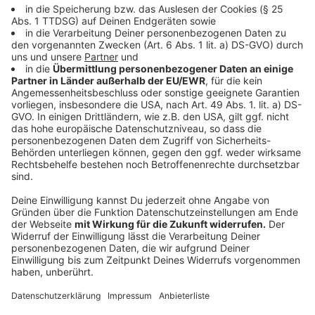
Vorweihnachtszeit wieder Adventstüten. Darauf
macht die Stadt Mettmann aufmerksam. Die Aktion
läuft bereits. Die Adventstüten gibt es, solange der
Vorrat reicht. Sie enthalten kleine Überraschungen und
werden bei einem Einkauf kostenlos in den
teilnehmenden Geschäften überreicht. In diesem Jahr
machen 25 Geschäfte mit.
Die Adventstüten gibt es in diesem Jahr bei:
Alana
Kosmetik, art reisen, Aßfelder Optik, Bella Moden,
Berghöfer Optic, Biber Apotheke, Bine’s Boutique,
Bovensiepen, Freiheit-22, Frieda’s, Getränke Richartz,
Hoffstaedter Modehaus, Juwelier Kortenhaus,
Kinderleicht, Landseife, Lederwaren Bergemann,
Leonidas Pralinen, mettmann-sport e.V., Miss Fox,
Nähzentrum Liluschka, Nentwig Fotografie,
Projekthundes Hundelädchen, Sonnentanz, Stern-
Apotheke und Tanzhaus Constanze Krauss.