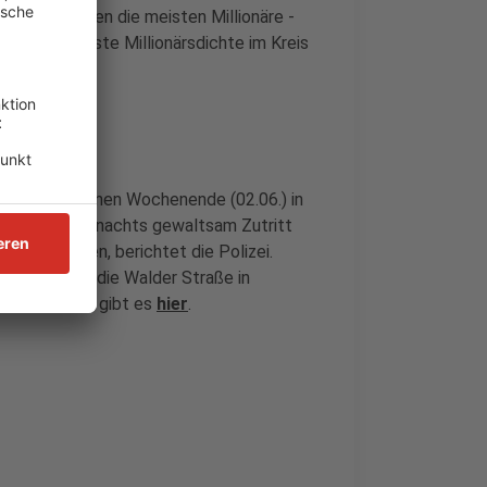
 hat Ratingen die meisten Millionäre -
Haan die höchste Millionärsdichte im Kreis
ie am vergangenen Wochenende (02.06.) in
ie sollen sich nachts gewaltsam Zutritt
eklaut haben, berichtet die Polizei.
 Tempo über die Walder Straße in
beschreibung gibt es
hier
.