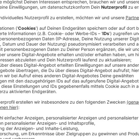
Radio Neandertal
Der Tag im Kreis Mettmann (05.07.2024)
Anzeige
Heiligenhaus: 18-Jähriger bei Stadtfest angegrif
Auf dem Heiligenhauser Stadtfest wurde ein 18-Jäh
angegriffen. Ein 16-jähriger Verdächtiger konnte sch
Polizei. Der 18-Jährige war Freitagabend (31.05.) dur
worden. Zudem wurde er mit einem Messer bedroht, s
Situation auflösen können. Die fünf Jugendlichen lie
vor Ort vom Deutschen Roten Kreuz behandelt. Ein