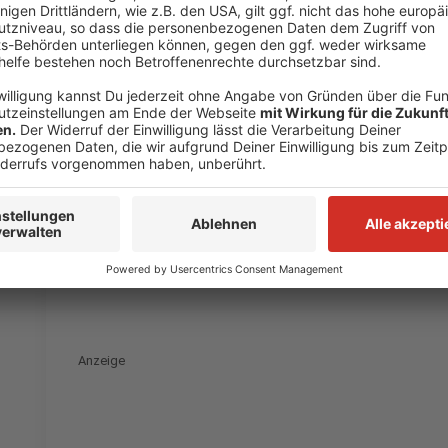
stammen aus dem Jahr 2020). Rein von den Zahlen her
hier sind es 50. Im Verhältnis zur Einwohnerzahl hat 
Mettmann. Hier leben 27 Millionäre.
Hilden: Polizei sucht Tankstellen-Einbrecher
Die Polizei sucht aktuell nach drei Verdächtigen, d
eine Hildener Tankstelle eingebrochen sein sollen. S
verschafft und einen Tresor aus dem Kassenbereich g
Anschließend seien sie mit dem Auto und mit hohem
Richtung Hildener Innenstadt geflüchtet.
Eine Täter
Anzeige