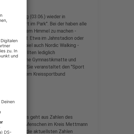
ht ab Montag (03.06.) wieder in
age von "Sport im Park". Bei der haben alle
ort unter freiem Himmel zu machen -
n Langenfeld: Etwa im Jahnstadion oder
ber zum Beispiel auch Nordic Walking -
eilnehmer sollten lediglich
h und/oder eine Gymnastikmatte und
ngenfeld mit. Sie veranstaltet den "Sport
rtbund und dem Kreissportbund
 September.
 gestiegen. Das geht aus Zahlen des
 zuletzt 177 Menschen im Kreis Mettmann
onto haben (die aktuellsten Zahlen