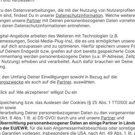
Langenfeld: Sport im Park startet wieder
Kostenlos und unter Anleitung Sport machen. Das ge
Langenfeld. Hier startet die mittlerweile siebte Aufl
Langenfelder wieder die Möglichkeit, gemeinsam Sp
kostenlos. Mitmachen geht an verschiedenen Orten i
im Freizeitpark Langfort. Es gibt Fitnessangebote, a
unabhängig vom Wetter, Alter und Fitnesslevel. Die T
entsprechende Sportkleidung anziehen, ein Handtuc
ausreichend zu trinken mitbringen, teilt die Stadt La
im Park" zusammen mit dem Langenfelder Stadtspo
Mettmann. Die Aktion "Sport im Park" geht noch bis
Mehr Millionäre im Kreis Mettmann
Die Zahl der Millionäre im Kreis Mettmann ist leicht
Statistischen Landesamtes hervor. Demnach hat es
gegeben, die mindestens eine Million Euro auf dem K