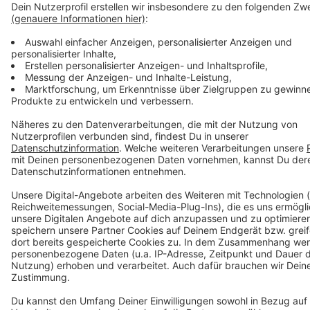
unter anderem auch das Haaner Hallenbad.
Bahnfahren wird teurer
Gelegenheits-Bahnpendler aus dem Kreis Mettmann
müssen sich ab heute auf höhere Kosten einstellen:
Beim Verkehrsverbund Rhein-Ruhr gilt ab sofort ein
vereinfachtes Ticketsystem. Unter anderem fällt der
Zwei-Waben-Tarif weg. Das heißt auch: Für Fahrten
über Stadtgrenzen hinaus wird es deutlich teurer. Wer
etwa von Erkrath nach Düsseldorf oder von Velbert
nach Heiligenhaus fährt, braucht jetzt statt Preisstufe
A die etwa doppelt so teurere Preisstufe B. Das trifft
vor allem Gelegenheitsfahrer - für die gibt es zwar
alternativ den eezy-Tarif, wo kilometergenau
abgerechnet wird. Verfügbar ist der allerdings nur mit
Smartphone und damit für ältere Menschen oft keine
Option.
Anzeige