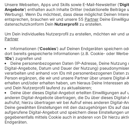
jetzt nicht mehr nötig. Bis morgen Abend soll die
Strecke komplett frei sein - das gilt dann auch für die
Verbindungen zur A46. Die Sanierung der A59 in
Fahrtrichtung Düsseldorf ist nach aktuellem Stand ab
Herbst geplant.
Bäder hoffen auf Fördergeld
Die Städte Haan und Velbert hoffen auf Fördergelder
vom Bund, um ihre Schwimmbäder zu sanieren. Der
Deutsche Bundestag hat insgesamt 250 Millionen
Euro für die Sanierung von Schwimmbädern
bereitgestellt. An dem Programm wollen die Stadt
Haan mit ihrem städtischen Hallenbad und die Stadt
Velbert mit dem Panoramabad in Neviges teilnehmen.
Beim Bundesprogramm "Sanierung kommunaler
Sportstätten" waren zuletzt mehrere Projekte aus
dem Kreis Mettmann nicht berücksichtigt worden -