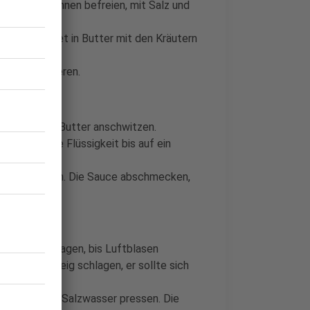
ilet von Sehnen befreien, mit Salz und
ren. Das Filet in Butter mit den Kräutern
itze gratinieren.
en und in der Butter anschwitzen.
ffüllen. Die Flüssigkeit bis auf ein
üllen.
d fein hacken. Die Sauce abschmecken,
ntieren.
so lange schlagen, bis Luftblasen
mals den Teig schlagen, er sollte sich
in kochendes Salzwasser pressen. Die