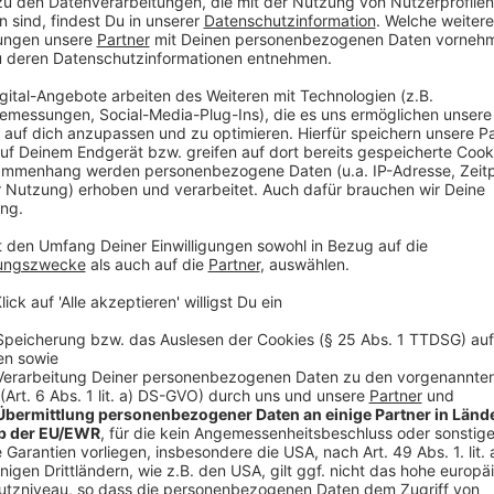
250 ml Brühe
200g Sahne
1 Bund Kerbel
Salz
Pfeffer
Für die Spätzle:
500g Weizenmehl
1 TL Salz
5 Eier (Größe M)
ca. 200 ml Mineralwasser
Salz
frisch geriebene Muskatnuss
Für den gratinierten Blumenkohl:
400g Blumenkohl
Salz
25g Butter