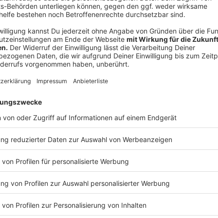
25g Mehl
halber Liter Milch
Salz
frisch geriebene Muskatnuss
150g Schweizer Käse
Anzeige
Und so bereitet ihr das Essen zu
Anzeige
Lack:
Für den Lack alle Zutaten zusammen aufkochen 
sollte eine sirupartige Konsistenz haben.
Schweinefilet: