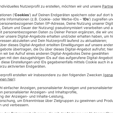
100 ml Sojasauce
100 ml Kalbsjus
1 TL Honig
1 EL Speisestärke
Für die Füllung:
600g Schweinefilet
2 EL Öl
1 TL Butter
Salz
frisch gemahlener Pfeffer
Thymian
Salbei
Für den Kerbelschaum:
2 Schalotten
100g Butter
50 ml Weißwein