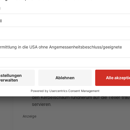
Spätzle aufkochen lassen, die oben schwimmen
abschöpfen und in Eiswasser abschrecken. Absc
Blumenkohl:
Den Blumenkohl in Röschen putzen und in Salzwa
schütten. Den Backofen auf 180 °C vorheizen.
Die Butter schmelzen lassen, das Mehl darüber
der kalten Milch auffüllen. Mit Salz und Muska
Den Blumenkohl mit der Sauce übergießen mit 
heißen Ofen überbacken, bis der Käse goldbraun 
Zum Schluss:
Das lackierte Schweinefilet mit den Spätzle und
den Kerbelschaum rundherum auf die Teller träu
servieren.
Anzeige