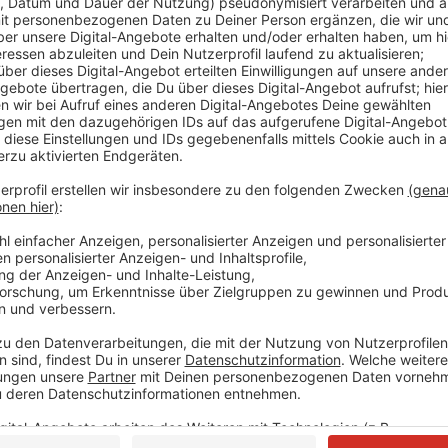
Comedy
Atzeventskalender: Türchen 8
Anzeige
Das ist der Atzeventskalender
Anzeige
Wir öffnen mit euch jeden Tag ein Türchen. Dazu ha
Türchensteher organisiert. Atze Schröder bringt un
frei Haus. Lustig, (be)sinnlich und mit Locken. Und je