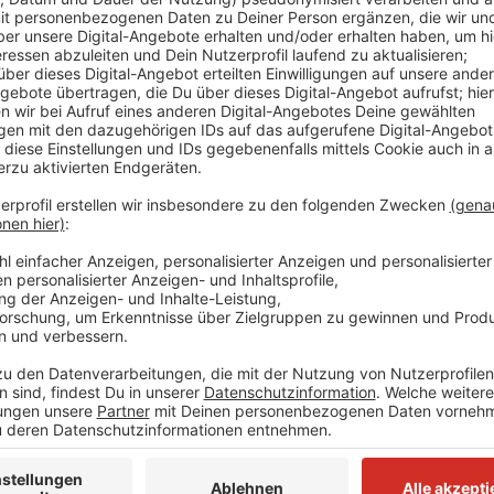
Comedy
Der Atzeventskalender - Türc
Anzeige
Das ist der Atzeventskalender
Anzeige
Wir öffnen mit euch jeden Tag ein Türchen. Dazu ha
Türchensteher organisiert. Atze Schröder bringt un
frei Haus. Lustig, (be)sinnlich und mit Locken. Und je
Anzeige