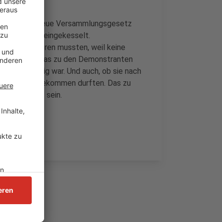
rf gegen das neue Versammlungsgesetz
rere Stunden eingekesselt.
 Gullys urinieren mussten, weil keine
 ein Ehepaar, das zu den Demonstranten
g rechtswidrig war. Und auch, ob sie nach
Düsseldorf bekommen durften. Das zu
ungsgerichts sein.