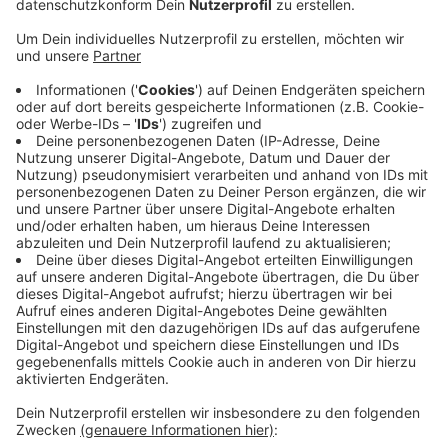
Anzeige
Denn noch immer sei das Gastgewerbe nicht in die
Lockerungsmaßnahmen mit einbezogen. Das
verschlechtere neben der wirtschaftlichen auch die
emotionale Situation in der Branche, heißt es vom
DEHOGA. Allerdings würde auch eine Lockerung für
das Gastgewerbe noch keine wirtschaftliche
Normalität bedeuten. Durch die Abstandsregelung
könnten Gastronomen etwa weniger Plätze für Gäste
anbieten und würden dadurch weniger Umsätze
machen können, so der DEHOGA. Deshalb fordert der
Verband für das Gastgewerbe Steuererleichterungen
und ein eigenes Rettungspaket über die bestehende
Soforthilfe hinaus.
Anzeige