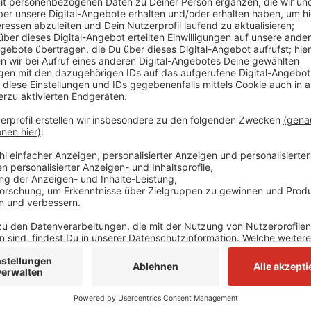
Am Freitagabend (03.03.) und am Sonntagnachmittag 
Hauptrundenspiele gegen Wolfsburg und Mannheim a
Viertelfinale sicher erreichen - mit drei Punkten dur
regulären Spielzeit.
Anzeige