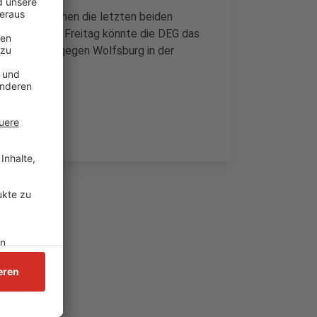
(05.03.) stehen die letzten beiden
n. Schon am Freitag könnte die DEG das
ch einen Sieg gegen Wolfsburg in der