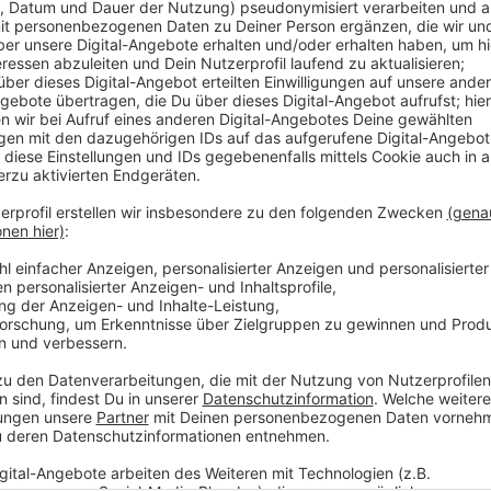
Hendrik Frost
Das zufälligste Wissen der Welt: "Sofaproble
Anzeige
Das zufälligste Wissen der Welt mit Hendri
Anzeige
Das gesamte Wissen ist immer dabei: Dank Smartpho
uns quasi das sämtliches Wissen der Menschheit stä
fast 3 Millionen deutsche Wikipedia-Artikel. Und uns
'Es wird Zeit, dass sich das alles mal jemand durchlies