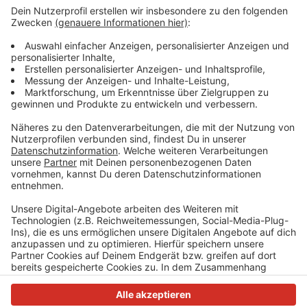
Das gesamte Wissen ist immer dabei: Dank
Smartphone und Wikipedia haben die meisten von uns
quasi das sämtliches Wissen der Menschheit ständig
in der Hosentasche. Immerhin gibt es fast 3 Millionen
deutsche Wikipedia-Artikel. Und unser Moderator
Hendrik Frost dachte sich: 'Es wird Zeit, dass sich das
alles mal jemand durchliest!'
Anzeige
Anzeige
Anzeige