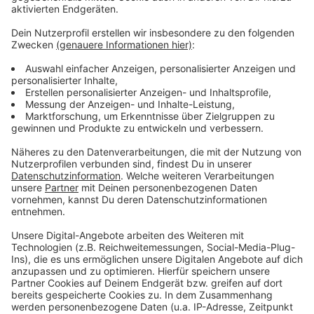
Das zufälligste Wissen der Welt mit Hendrik
Frost
Anzeige
Das gesamte Wissen ist immer dabei: Dank
Smartphone und Wikipedia haben die meisten von uns
quasi das sämtliches Wissen der Menschheit ständig
in der Hosentasche. Immerhin gibt es fast 3 Millionen
deutsche Wikipedia-Artikel. Und unser Moderator
Hendrik Frost dachte sich: 'Es wird Zeit, dass sich das
alles mal jemand durchliest!'
Anzeige