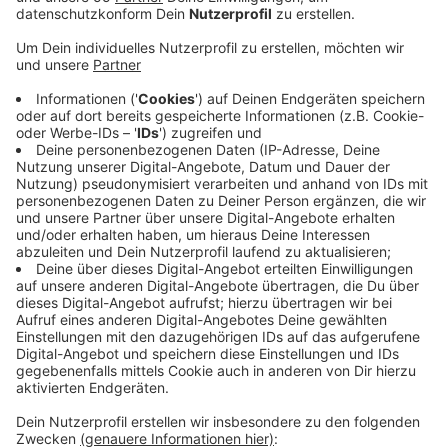
Das Quartier zwischen der Hohenzollernstraße, der
Friedrich-Ebert-Straße, der Bismarckstraße und dem
"Von-Böttinger-Platz" soll sich neu entwickeln.
Dazu möchte die Stadt direkt mit den rund 4200
Menschen sprechen, die dort leben und arbeiten.
Es geht um ihre Wünsche und Bedürfnisse rund um die
Themen Wohnen, Mobilität und Freizeit.
Eine Auftaktveranstaltung mit dem Bürgermeister
findet morgen (27.11. November, 18 Uhr) im
Begegnungszentrum an der Höferstraße statt.