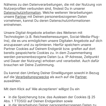
Anzeige
Mettmann
Anzeige
Besonders eng war das Rennen am 14. September in
Mettmann. Drei Politiker gingen ins Rennen - am Ende
trennten den stimmschwächsten Kandidaten, Thomas
Sterz (FDP; 29,24 %) und die stimmstärkste
Kandidatin, Sandra Pietschmann (parteilos, unterstützt
von CDU und SPD; 37,47), nur wenige Prozentpunkte.
Neben Pietschmann ging letztendlich André Bär
(Wählergemeinschaft M.U.T) in die Stichwahl. Dort
konnte sich André Bär mit 60,11 % durchsetzen.