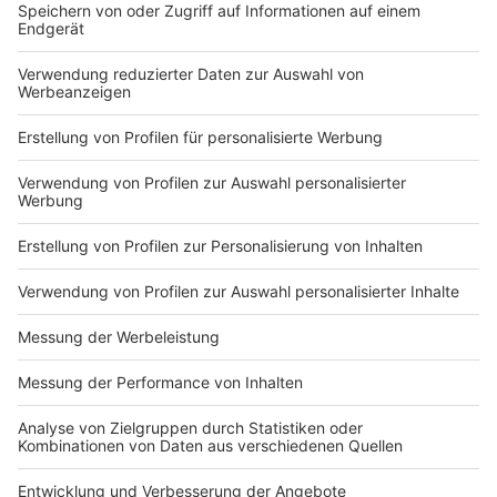
Anzeige
Wie schon bei der Kommunalwahl 2020 traten bei der
Velberter Stichwahl der Amtsinhaber Dirk Lukrafka
(CDU) und Esther Kanschat (Bündnis 90/die Grünen)
gegeneinander an. Wie schon vor fünf Jahren setzte
sich hier Lukrafka (61,17 %) durch.
Anzeige
Anzeige