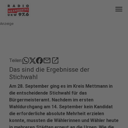
menu
Anzeige
mail
open_in_new
Teilen:
Das sind die Ergebnisse der
Stichwahl
Am 28. September ging es im Kreis Mettmann in
die entscheidende Stichwahl für das
Bürgermeisteramt. Nachdem im ersten
Wahldurchgang am 14. September kein Kandidat
die erforderliche absolute Mehrheit erzielen
konnte, mussten die Wählerinnen und Wähler heute
in mehreren Städten erneut an die Urnen. Wie die