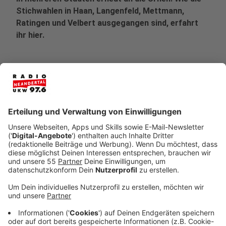
Stichwahlen in Haan, Langenfeld, Mettmann,
Ratingen und Velbert ausgegangen sind, erfahrt
ihr hier.
Veröffentlicht:
Sonntag, 28.09.2025 19:33
Anzeige
Haan
Anzeige
In Haan konnten die Wählerinnen und Wähler zwischen
den beiden Kandidaten Vincent Endereß (CDU) und
Meike Lukat (WLH) entscheiden. Endereß erhielt im