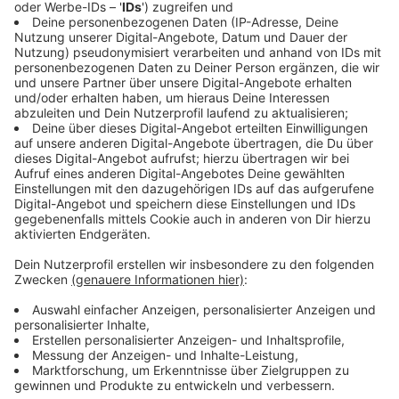
ersten Wahlgang noch 43,22 % aller abgegeben
Stimmen und ging deshalb als Favorit in die Stichwahl.
Am Ende setzte sich der CDU-Kandidat mit 56,30 %
gegen seine Kontrahentin von der WLH durch.
Anzeige
Langenfeld
Anzeige
Bei der Stichwahl in Langenfeld ging es für Dieter
Braschoss (CDU) und Gerold Wenzens (B/G/L) in die
zweite Runde. Beide Kandidaten erhielten am 14.
September jeweils über 30% aller Stimmen. In diesem
direkten Duell setzte sich Gerold Wenzens deutlich
(77,93 %) durch und wird damit neuer Bürgermeister
von Langenfeld