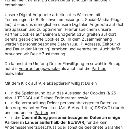
machen. Er hat sich spontan in den Flieger gesetzt und
spricht mit Moderator Kai Klüting aus seinem Zimmer
in Thailand. Nachdem Kai und Alle Farben über die
wichtigsten Urlaubstipps gesprochen haben, geht es
auch um die neue Single von Alle Farben die er
zusammen mit HUGEL und FAST BOY gemacht hat.
Dabei hat die Single schon fast einen therapeutischen
Ansatz. “Jeder hat seinen Grund, warum er auf einer
Part ist und warum soll es nicht das sein, einfach auch
den schlimmsten Schmerz zu überwinden?” sagt Alle
Farben im Interview.
Anzeige
Wir benötigen Ihre
Zustimmung, um den YouTube
Video-Service zu laden!