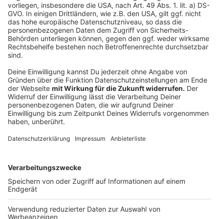
Wir verwenden einen Service eines
Drittanbieters, um Videoinhalte
einzubetten. Dieser Service kann
Daten zu Ihren Aktivitäten
sammeln. Bitte lesen Sie die
Details durch und stimmen Sie der
Nutzung des Service zu, um dieses
Video anzusehen.
Mehr Informationen
Alle Farben & HUGEL - Castle (feat. FAST BOY)
Akzeptieren
Anzeige
powered by
Usercentrics Consent
Management Platform
Anzeige