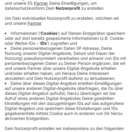
Anzeige
Im ersten Halbjahr 2024 lag er bei 5,1 Prozent und
damit minimal höher als im Vorjahreszeitraum -
allerdings auch unter dem landesweiten Durchschnitt
von fast sechs Prozent. Die Beschäftigten in der
Region waren demnach durchschnittlich im
zurückliegenden Halbjahr mehr als neun Tage
krankgeschrieben. Die meisten Ausfalltage gab es
aufgrund psychischer Erkrankungen gefolgt von
Atemwegserkrankungen. Der hohe Krankenstand ist
alarmierend und sollte auch ein Weckruf für die
Arbeitgeber sein, heißt es von der
Krankenversicherung. Wer die Gesundheit seiner
Beschäftigten schützt, stärke auch die
Leistungsfähigkeit und den wirtschaftlichen Erfolg
seines Unternehmens. Eine Antwort auf die Fehlzeiten