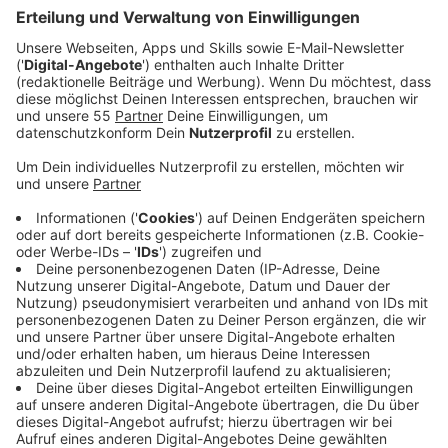
Veröffentlicht:
Sonntag, 15.09.2019 16:20
Anzeige
Am Samstag heißt es wieder O'zapft is. An die sechs
Millionen Besucher werden bis 6. Oktober zum größten
Volksfest der Welt erwartet - vielleicht auch mehr.
Wichtig: Der Code für die Schleife am Dirndl. Unsere
Michi erklärt's im Video...
Anzeige
Wir benötigen Ihre
Zustimmung, um den YouTube
Video-Service zu laden!