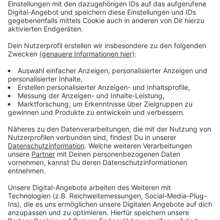
Wir verwenden einen Service eines
Drittanbieters, um Videoinhalte
einzubetten. Dieser Service kann
Daten zu Ihren Aktivitäten
sammeln. Bitte lesen Sie die
Details durch und stimmen Sie der
Nutzung des Service zu, um dieses
Video anzusehen.
Mehr Informationen
Michi erklärt den Dirndl-Schleifen-Code (Sorry für die
schwache Qualität)
Akzeptieren
Anzeige
powered by
Usercentrics Consent
Management Platform
Spekuliert wird in diesem Jahr auch über einen
besonderen Besuch: Barack Obama spricht am 29.
September beim Start-up-Festival «Bits & Pretzels»