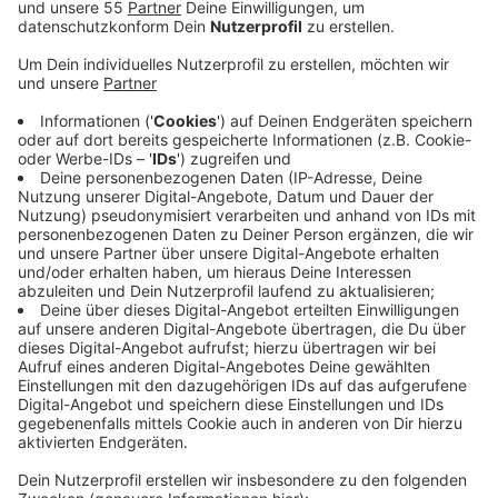
Anzeige
Der Rat hat diesen jetzt mit den Stimmen von CDU
und SPD beschlossen. Bevor der endgültig in Kraft
treten kann, muss noch der Kreis Mettmann als
Aufsichtsbehörde grünes Licht geben. Insgesamt
kosten Erkrath die beiden großen Krisen 7,3 Millionen
Euro. Zugute kommt der Stadt aber die Möglichkeit,
außergewöhnliche Belastungen der Stadtkasse
erstmal zu isolieren. Um diesen Mehrausgaben
entgegenzuwirken, hat der Rat eine Erhöhung der
Grundsteuern A und B beschlossen. Außerdem will die
Politik schauen, wie sie den Haushalt weiter
optimieren kann, heißt es aus dem Erkrather Rathaus.
Unterm Strich kann die Stadt Erkrath dieses Jahr mit
einem ausgeglichenen Haushalt - und einem