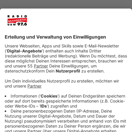
Anzeige
Bekomme ich weiter Gehalt bei einer
Quarantäne?
Anzeige
Ja, sagt Fachanwalt Volker Görzel. Das Geld kommt
erstmal weiter von der Firma. Sie geht damit in
Vorleistung und holt es sich nachher vom Staat wieder.
Anzeige
Die Kita oder Schule ist zu – habe ich
Anrecht auf Freistellung vom Beruf?