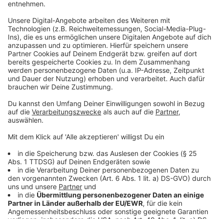
Grundsätzlich kann man sich auch hier nicht einfach so
krankschreiben lassen oder zu Hause bleiben.
Ausnahme: Ein Arzt spricht ein sogenanntes
Beschäftigungsverbot aus. In dem Fall darf ein
Arbeitnehmer seine Arbeit nicht mehr verrichten, so
Görzel. Er bekommt auch weiter sein Gehalt.
Anzeige
Kann ich auf Homeoffice bestehen?
Anzeige
Als Arbeitnehmer kann ich nicht darauf bestehen. Aber
auch der Arbeitgeber darf das nicht so ohne weiteres
anweisen. Das muss immer im Einvernehmen
entschieden werden.
Anzeige