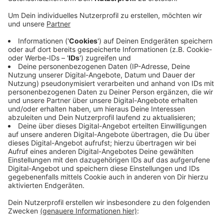
Erkrankte gibt es in Erkrath 35, in Haan 26, in
Heiligenhaus 3, in Hilden 14, in Langenfeld 35, in
Mettmann 22, in Monheim 18, in Ratingen 40, in
Velbert 46 und in Wülfrath 9.
Nach wie vor gilt, dass davon ausgegangen werden
muss, dass diese Zahlen nicht den tatsächlichen
Sachstand widerspiegeln, da zum Einen laufend neue
Fälle gemeldet werden und zum Anderen mit hoher
Wahrscheinlichkeit zahlreiche unentdeckte Infizierte
und eine entsprechende Zahl von Verdachtsfällen eine
schwer zu schätzende Dunkelziffer bilden.
Anzeige