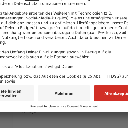
Christoph erzählt. Es ist wohl gut vergleichbar mi
Effekt“, bei dem der Hund schon anfängt zu sabbern
hört. Bei LOL "erbricht man sich kurz nach innen und
dann erbricht man sich kurz vor Vorfreude, weil man 
Nummer.". Da hat man doch direkt Bilder im Kopf.
Autoren: Celina Pegel und David Müller
Anzeige
Celina Pegel
Das Interview mit Christoph Mario Herbst zu
Anzeige