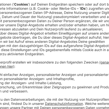
Anzeige
Anke Engelke, Carolin Kebekus, Axel Stein, Olaf Sch
Herbst. Es ist ein Who-is-who der deutschen Unterh
bei der Aufzeichnung ganz klar Christoph der größte
Er selbst sagt aber bei uns im Interview: "Mein grö
Nontschew. Vor seinem Gesichtsgoulasch hatte ich a
Nontschew auch bei LOL überhaut erst kennengelern
Anzeige
Darauf kann man sich kaum vorbereiten
Anzeige
Man darf nicht lachen und da scheint die beste Strat
Diese Situationskomik, vor allem wenn sie spontan is