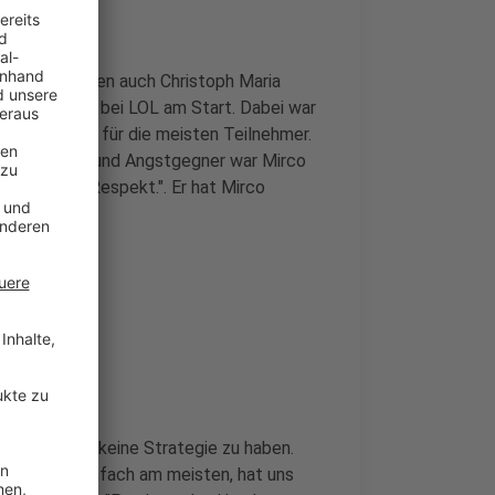
ubert oder eben auch Christoph Maria
altungsszene bei LOL am Start. Dabei war
 Angstgegner für die meisten Teilnehmer.
ßter Respekt- und Angstgegner war Mirco
m meisten Respekt.". Er hat Mirco
t.
egie zu sein, keine Strategie zu haben.
t, triggert einfach am meisten, hat uns