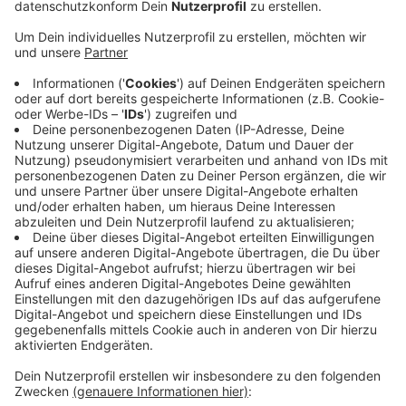
Veröffentlicht:
Samstag, 19.03.2022 09:24
Anzeige
In Malbork seien Mitte der Woche rund 600
Geflüchtete angekommen. Mit an Bord sind in dem Bus
auf dem Hinweg Lebensmittel, Kleidung, Spielsachen
und medizinische Artikel. Die sollen anschließend
weiter geschickt werden in die Ukraine. Auf dem
Rückweg ist es dann das Ziel, etwa 50 geflüchtete
Menschen mit nach Monheim zu bringen. Sie sollen in
Hotelzimmern und Wohnungen unterkommen, die die
Stadt angemietet hat, heißt es.
Anzeige