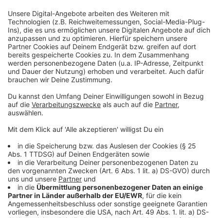
Abstimmung der Union zusammen mit der AfD
gesprochen.
Hört hier das komplette Interview
Anzeige
Das Interview mit BSW-Chefin Sahra
Wagenknecht
Anzeige
Anzeige
Im Wahlkampf setzt Sahra Wagenknecht kurz vor der
Wahl nun alles auf eine Karte, da ein Scheitern ihrer
Partei im Bundestag ihre politische