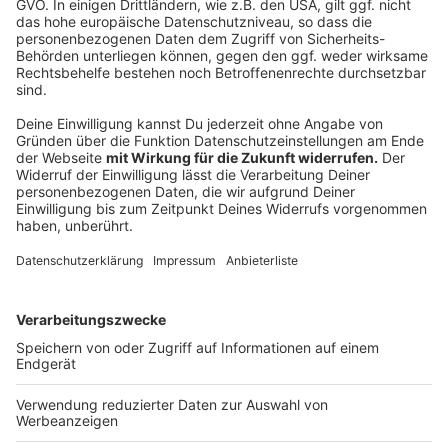
Bedeutungslosigkeit bedeuten würde. Im Gespräch
mit Thorsten Ortmann sagte sie uns: "Wenn wir nicht in
den Bundestag einziehen, wäre ich politisch kein
Faktor mehr."
Hört hier das komplette Interview
Anzeige
Das Interview mit FDP-Spitzenkandidat
Christian Lindner
Anzeige
Anzeige
Laura Potting hat sich mit dem Spitzenkandidaten der