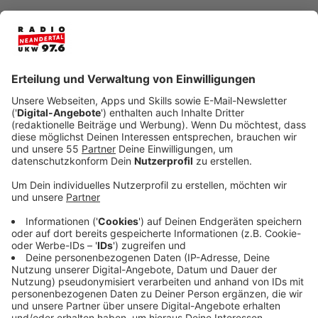
Anzeige
Das Interview mit Vizekanzler Robert Habeck
Anzeige
Anzeige
Fast eine Stunde konnte Laura Potting mit dem
Vizekanzler und Spitzenkandidaten der Grünen, Robert
Habeck sprechen. Dabei ging es unter anderem um
den Tabubruch der Union mit einer in teilen
rechtsextremen Partei zu stimmen und Habecks
möglicherweise größtem politischen Fehler, dem
Heizungsgesetz.