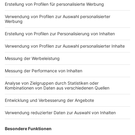
FDP und dem ehemaligen Bundesfinanzminister,
Christian Lindner, zum Interview getroffen. Lindner
beschreibt sich im Interview als Anwalt der Bürger,
fordert weniger Bürokratie und niedrigere Steuern. Die
Ukraine will er bedingungslos weiter unterstützen und
will eine wirtschaftliche Wende zu Wachstum für
Deutschland herbeiführen.
Hört hier das komplette Interview
Anzeige
Unsere Faktenchecks zu den wichtigsten
Wahlkampfthemen
Anzeige
Zu den Themen Klima, Migration, Steuern,