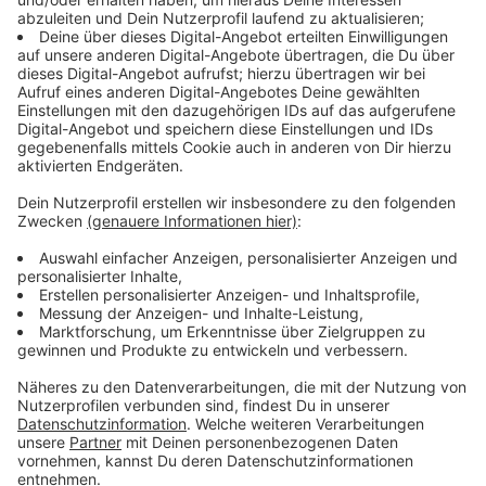
Hört hier das komplette Interview
Anzeige
Das Interview mit Die Linke-Spitzenkandidat
Jan van Aken
Anzeige
Anzeige
Die Linken sind im Aufwind: Sie kratzen bei aktuellen
Umfragen an der Fünf Prozent-Hürde. Etwas, dass vor
wenigen Monaten noch ausgeschlossen schien. Marc
Weiß hat mit Jan van Aken, einem der beiden
Spitzenkandidaten über mehr Steuergerechtigkeit,
einen bundesweiten Mietpreisdeckel und über die