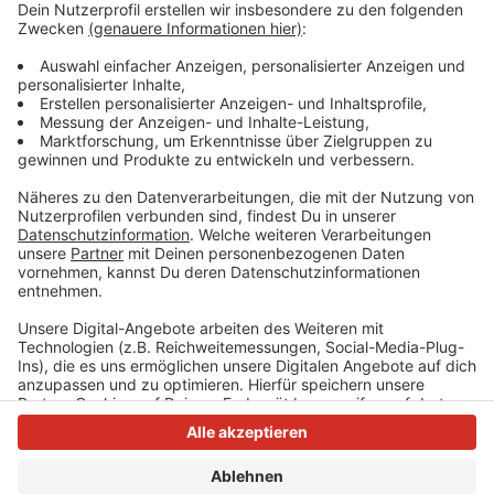
oder daran, als Partner zu unterstützen, kann man sich
an ehrenamt@mettmann.de oder Telefon 02104 –
980 122 wenden.
Hier
gehts zur Homepage des Vereins.
Anzeige
Anzeige
Anzeige