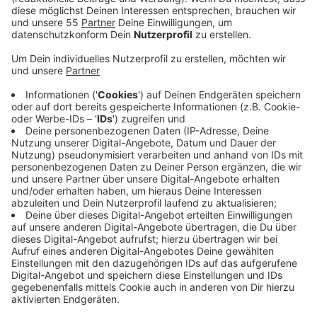
Anzeige
Die Karte kann analog oder digital vorgezeigt werden.
Ziel ist es, den Nahverkehr für Engagierte attraktiver
zu machen. Und: Der Bürgerbus in Mettmann sucht
weitere ehrenamtliche Fahrer und vor allem
Fahrerinnen. Aktuell sind 52 Menschen im Einsatz,
darunter drei Frauen.
Anzeige
Kontakt
Anzeige
Bei Interesse an einem Ehrenamt, der Ehrenamtskarte