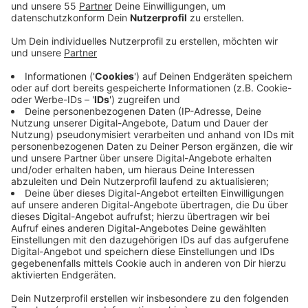
Reisepässe nicht nur abholen, sondern auch
beantragen.
Veröffentlicht:
Samstag, 22.05.2021 11:11
Anzeige
Die Stadt weist darauf hin, dass es keine festen
Termine geben wird und bittet darum, die
Hygieneregeln einzuhalten. Schon am Donnerstag
(2005) konnten sich die Wülfrather bereits beantragte
Ausweise an einem Schalter im Rathaus abholen. Dabei
wurden nach Angaben der Stadt knapp 100 Ausweise
abgeholt.
Das Bürgerbüro in Wülfrath öffnet Samstag den 22.
Mai (8:00– 12:00 Uhr) und Samstag den 05. Juni (8:00