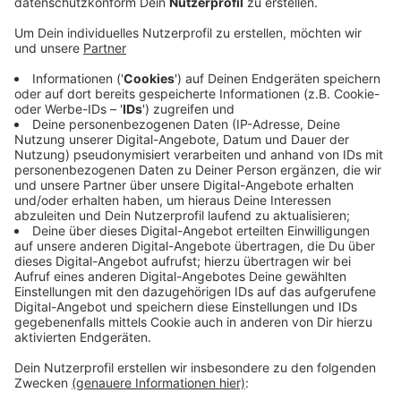
Anzeige
In Mettmann hat sich eine Initiative gegen die
Beiträge gegründet. Otto Grochtdreis ist Mitglied und
ärgert sich auch über die teilweise absurde
Berechnung der Kosten. Diese Woche hat der 72-
jährige jeden Tag alleine vor dem Landtag mit
Schildern gegen die Beiträge protestiert. In
Einzelfällen können die Straßenbaubeiträge für
Anwohner in den fünfstelligen Bereich gehen, sagt
seine Mettmanner Initiative. Der Bund der
Steuerzahler hat landesweit über 400.000
Unterschriften gesammelt, dass die Regelung
abgeschafft werden soll.
Anzeige