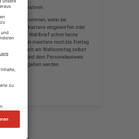
mehrere Alternativen.
rechtzeitig ankommen, wenn sie
rung des Briefkastens eingeworfen oder
l, sollte den Wahlbrief schon heute
unseren Städten meistens noch bis Freitag
werden. Und auch am Wahlsonntag selbst
hlunterlagen und dem Personalausweis
ahllokal abgegeben werden.