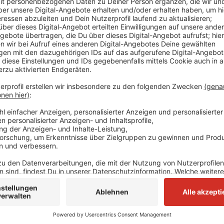
Wer die Frist verpasst, hat in unseren Städten aber 
Die Deutsche Post hat garantiert, dass Wahlbriefe 
spätestens Donnerstag (20.02.) vor der letzten Lee
bei der Post abgegeben werden. Wer sicher gehen wil
abschicken. Alternativ haben die Briefwahlbüros in 
geöffnet - hier kann die Stimme direkt abgegeben 
geht das noch: Mit dem Wahlschein aus den Briefwa
kann die Stimme auch wie sonst üblich im eigenen W
Anzeige