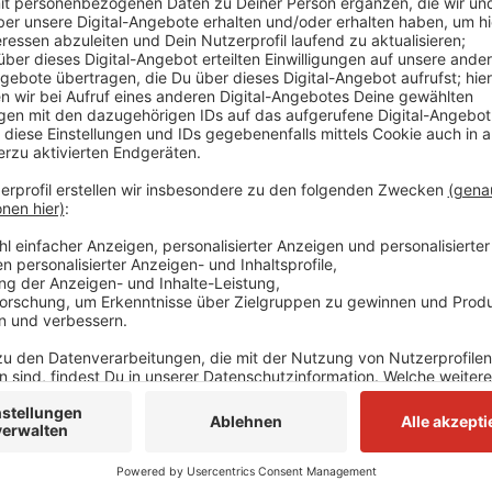
Die Menschen in dem Reisebus seien alle unverletzt g
Düsseldorf. Die Polizei hat die Autobahn in beide Ri
Reinigungsarbeiten vorübergehend gesperrt. In der F
Rückstaus.
Anzeige