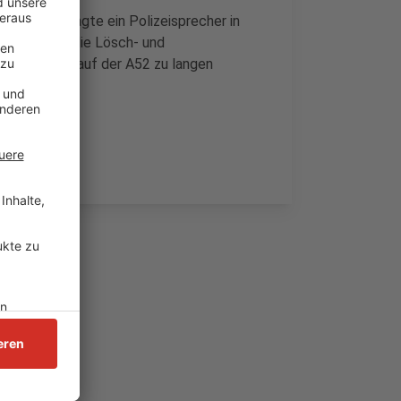
eblieben, sagte ein Polizeisprecher in
chtungen für die Lösch- und
olge kam es auf der A52 zu langen