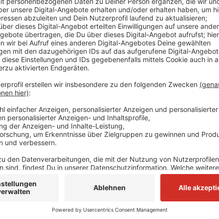
Der Fahrer des Baggers konnte sich leicht verletzt 
schnell löschen. Während des Einsatzes musste die 
werden.
Anzeige