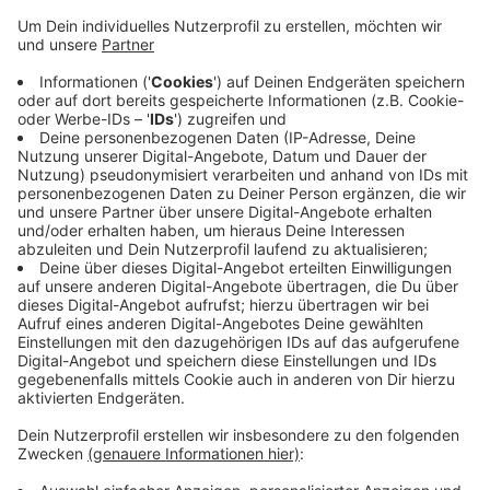
Anzeige
Die Stadt Ratingen lässt sich dabei helfen und
kooperiert dafür mit dem NRW-Ministerium für Heimat,
Kommunales, Bau und Gleichstellung. Das Ministerium
bietet das Programm "Bau.Land.Partner" an, heißt es
aus dem Ratinger Rathaus. Damit werden Städte,
Gemeinden und Eigentümer dabei unterstützt, neue
Perspektiven für Brachflächen und ungenutzte
Grundstücke zu entwickeln. Das Land kümmert sich
um einen Dialog mit den Eigentümern der begehrten
Flächen und der Stadtverwaltung.
Anzeige