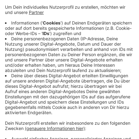
Anzeige
Bodzek war im Jahr 2011 vom MSV Duisburg nach
Düsseldorf gekommen und war hier dann maßgeblich
Kraft an den beiden Bundesliga-Aufstiegen von
Fortuna beteiligt. Mit mehr als 300 Pflichtspielen ist er
zu einem der prägendsten Spieler der jüngeren
Vereinsgeschichte geworden, heißt es von Fortuna.
Dem Verein wird Adam Bodzek weiter erhalten bleiben:
Ab Juli wird er eine Trainerrolle im
Nachwuchsleistungszentrum der Fortuna übernehmen.
Anzeige