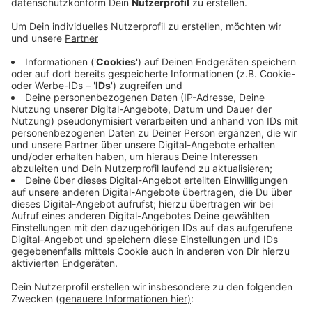
hat uns der Handelsverband Rheinland, der auch für
den Kreis Mettmann zuständig ist, auf Radio
Neandertal-Nachfrage gesagt.
Gerade Gutscheine
erfreuen sich zu Weihnachten großer Beliebtheit. Das
hat aber auch zur Folge, dass dieses Jahr weniger
Kunden Geschenke umtauschen wollen. Die
Umtauschquote liege dieses Jahr bei etwa fünf
Prozent, so der Handelsverband. Noch am ehesten
würde Spielzeug umgetauscht werden. Das wird ja
traditionell zu Weihnachten mit am häufigsten
verschenkt. Dieses Jahr hätten aber auch andere
Klassiker, wie etwa Bücher, Schmuck und Parfüm unter
den Weihnachtsbäumen im Kreis Mettmann und der
Region gelegen, so der Handelsverband.
Anzeige