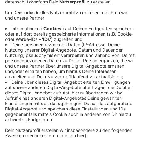
Anzeige
Am Düsseldorfer Hauptbahnhof werden 102 Sitzbänke
erneuert; am Essener Hauptbahnhof 33- Zudem
werden am Essener HbF zwei Rolltreppen getauscht.
In Düsseldorf und Essen haben die Arbeiten schon
begonnen.
Im Kreis Mettmann gehören die Bahnhöfe Velbert-
Langenberg und Wülfrath-Aprath zu den Bahnhöfen im
Land, die aufgehübscht werden. Langenberg und
Aprath bekommen jeweils einen neuen Aufzug, heißt
es von der Deutschen Bahn.
Insgesamt investieren die Deutsche Bahn und der
Bund rund 10 Millionen Euro in die 182 Bahnhöfe.
Anzeige