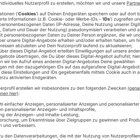
Unter anderem auch zwischen Langenfeld und Düsse
(Dienstag auf Mittwoch, 16./17.07.) zu einigen Halte
Fahrtrichtung Düsseldorf wird die S6 ab Langenfeld n
in Düsseldorf Hauptbahnhof. Die Halte dazwischen ent
Berghausen, teilt die Bahn mit. Hier fahren ersatzw
Monaten wiederholt sich diese Einschränkung nochm
S 6 Köln-Worringen – Langenfeld – Düsseldorf – Ra
in der Nacht Dienstag/Mittwoch, 16./17. Juli
in der Nacht Dienstag/Mittwoch, 13./14. August
in der Nacht Dienstag/Mittwoch, 10./11. September
in der Nacht Dienstag/Mittwoch, 8./9. Oktober
in der Nacht Dienstag/Mittwoch, 5./6. November