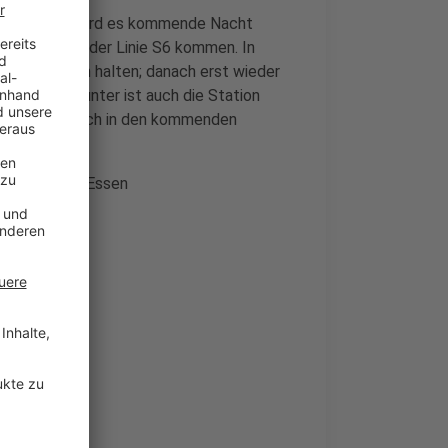
ldorf. Hier wird es kommende Nacht
ausfällen bei der Linie S6 kommen. In
ur in Benrath halten; danach erst wieder
fallen; darunter ist auch die Station
eise Busse. Auch in den kommenden
al.
tingen Ost – Essen