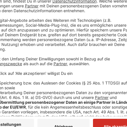
in der Nacht Dienstag/Mittwoch, 3./4. Dezember
jeweils 21.00 – 2.30 Uhr
Ausfall der Zwischenhalte Langenfeld (Rhld) V Düss
(Ersatz durch Busse)
Die S-Bahnen dieser Linie halten in Richtung Düsseld
Düsseldorf Hbf nur in Düsseldorf-Benrath. Die übrig
ausfallenden Halten fahren von Langenfeld (Rhld) bi
Beachten Sie bitte die vom S-Bahn-Verkehr abweich
detaillierten Fahrpläne finden Sie in den elektronis
Bitte beachten Sie, dass die Haltestellen des Schie