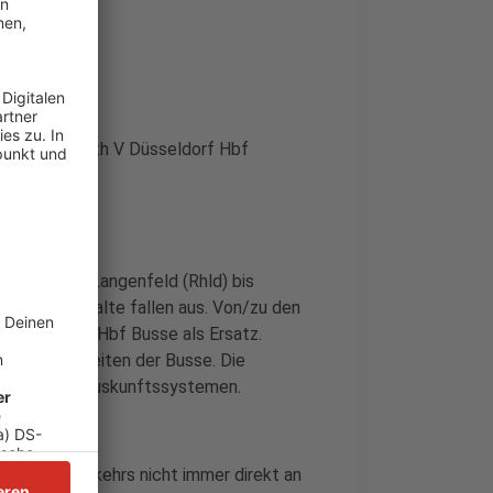
eldorf-Benrath V Düsseldorf Hbf
orf Hbf von Langenfeld (Rhld) bis
en Zwischenhalte fallen aus. Von/zu den
s Düsseldorf Hbf Busse als Ersatz.
enden Fahrzeiten der Busse. Die
chen Fahrplanauskunftssystemen.
nenersatzverkehrs nicht immer direkt an