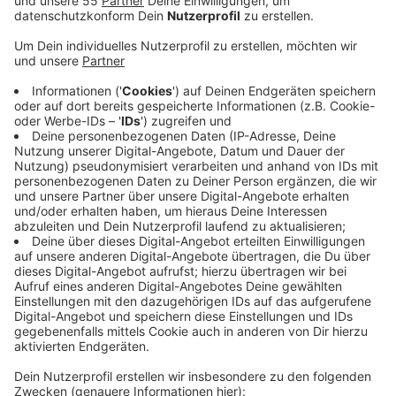
Veröffentlicht:
Donnerstag, 09.07.2020 10:48
Anzeige
Am Düsseldorfer Hauptbahnhof waren demnach nur
89,8 Prozent der Nahverkehrszüge pünktlich oder
zumindest annähernd pünktlich unterwegs. Denn als
"pünktlich" bezeichnet die Bahn in ihrer Statistik Züge,
die nicht mehr als 5 Minuten und 59 Sekunden
verspätet sind. In der Pendler-Praxis reicht so eine
Verspätung allerdings oft schon aus, um beim
Umsteigen seine Anschlusszüge zu verpassen. Auch im
Fernverkehr gibt es weiter große Probleme. Nur 74,5
Prozent der ICE´s waren in Düsseldorf pünktlich. Oder
anders herum: Mehr als 8100 dieser Schnellzüge haben
Düsseldorf im vergangenen Jahr zu spät erreicht.