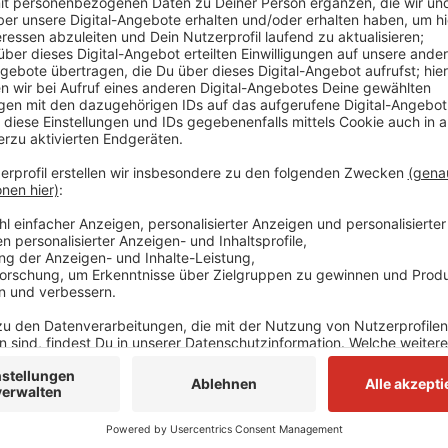
Anzeige
Der autofreie Tag soll ein Zeichen für nachhaltige Mo
Düsseldorf. Anlass seien drei Veranstaltungen in der
und das Hohe-Straße-Fest. Auf der Heinrich-Heine-Al
Meile zum Thema Umwelt & Nachhaltigkeit geben. A
zum Beispiel für Bewohner, Gewerbetreibende und Ei
und Rettungsdienst.
Mehr Infos:
https://www.duesseldorf.de/aktuelles/i
Anzeige