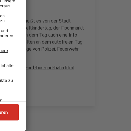
bilität sein, heißt es von der Stadt
 Stadt: Der Weltkindertag, der Fischmarkt
lee soll es an dem Tag auch eine Info-
usnahmen gelten an dem autofreien Tag
nsatzfahrzeuge von Polizei, Feuerwehr
ch-steige-um-auf-bus-und-bahn.html