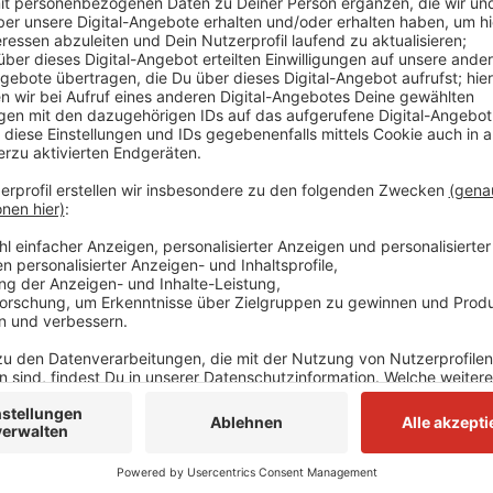
Die Feuerwehr konnte das Feuer schnell löschen, d
komplett aus. Außerdem wurden zwei daneben gepark
aktuell von Brandstiftung aus. Die Kriminalpolizei h
jetzt Zeugen.
Anzeige