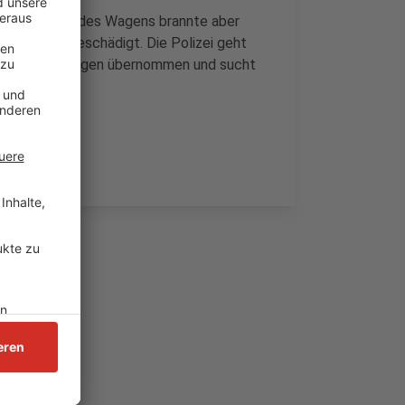
er Motorraum des Wagens brannte aber
te Autos beschädigt. Die Polizei geht
at die Ermittlungen übernommen und sucht