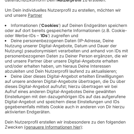
Veröffentlicht:
Mittwoch, 14.09.2022 15:33
Anzeige
Ihr Auto überschlug sich und landete rechts von der
Straße auf dem Grünstreifen. Zeugen riefen die
Rettungskräfte, zufällig kam außerdem der LKW eines
Abschlepp-Unternehmens vorbei und half, das Auto
wieder auf die Räder zu stellen. Die Feuerwehr musste
die Frau dann mit schwerem Gerät aus dem Auto
befreien, die dann ins Krankenhaus gebracht wurde. Die
B7 war ab etwa 10 Uhr für eine gute Stunde gesperrt,
was heute im Berufsverkehr für viel Stau sorgte.
Anzeige