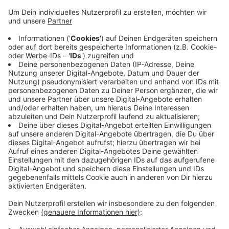
Anzeige
Der 44-jährige Halter hatte den Wagen im Internet
inseriert und sich gestern Nachmittag mit zwei
vermeintlichen Kaufinteressenten getroffen, berichtet
die Ratinger Polizei. Nach einer Probefahrt hatten die
Drei unter der Autobahnunterführung der A44 im
Schwarzbachtal gehalten. Als der Halter den
Kofferraum öffnete, stieg das Duo in das Cabriolet ein
und verschwand über die A44. Beschreibungen der
beiden Männer und des Autos gibt es
hier
.
Anzeige