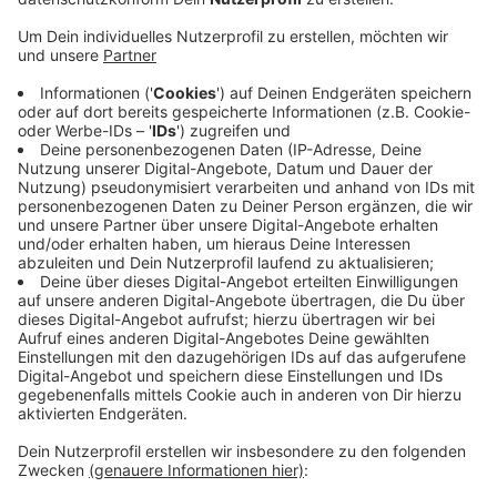
Anzeige
In Erkrath zum Beispiel findet zwischen 10:00 und
13:00 Uhr der Dreck-Weg-Tag statt. Treffpunkt ist die
Freiheitsstraße 1. Gemeinsam wird Müll entlang der
Düssel eingesammelt. Jede unterstützende Hand ist
herzlich willkommen, heißt es. Auch in Haan-Gruiten
wird am Samstag (16.09.) aufgeräumt. Hier lädt die
Arbeitsgemeinschaft Natur&Umwelt zum Aufräumen
ein. Los geht es um 14:00 Uhr an der Wassertretanlage
in Gruiten Dorf. Bei beiden Aktionen werden Greifer,
Handschuhe und Müllsäcke zum Sammeln des Mülls
vor Ort ausgegeben.
Anzeige