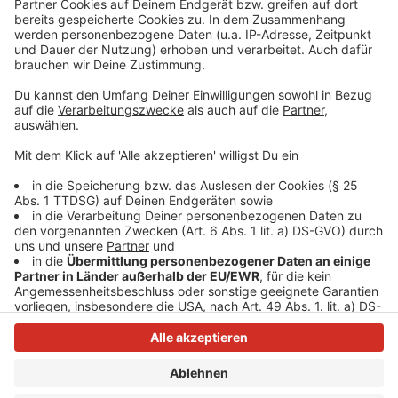
persönlicher Wochenrückblick - so privat wie noch nie,
so lustig wie immer.
Anzeige
Anzeige
Anzeige
Anzeige